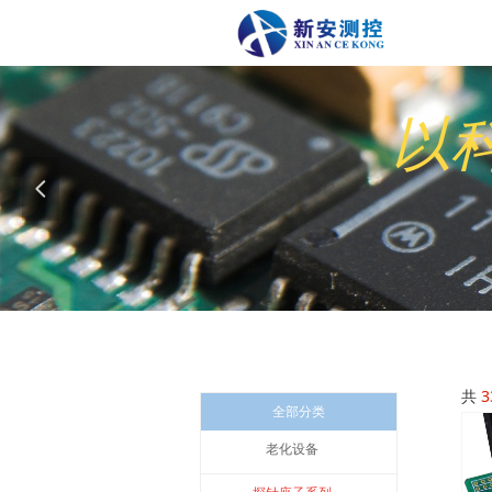
以科
넳
共
3
全部分类
老化设备