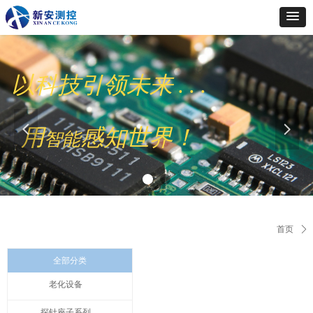
以科技引领未来 . . .
넳
넲
用
感知世界！
智能
首页
ꄲ
全部分类
老化设备
探针座子系列