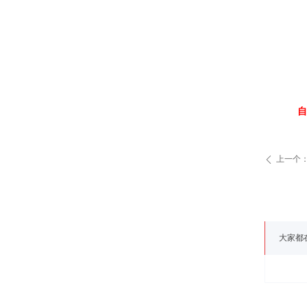
自
上一个
ꄴ
大家都