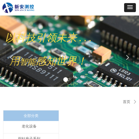
以科技引领未来 . . .
넳
넲
用
感知世界！
智能
首页
ꄲ
全部分类
老化设备
探针座子系列