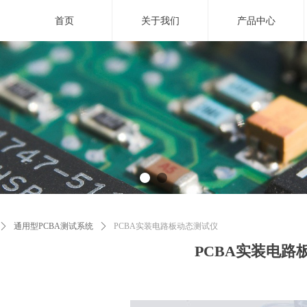
首页
关于我们
产品中心
技引领未来 . . .
用
智能
感知世
ꄲ
通用型PCBA测试系统
ꄲ
PCBA实装电路板动态测试仪
PCBA实装电路