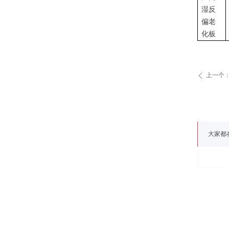
湿反
偏老
化板
上一个
ꄴ
大家都