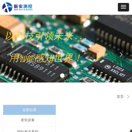
以科技引领未来 . . .
넳
넲
用
感知世界！
智能
首页
ꄲ
全部分类
老化设备
探针座子系列