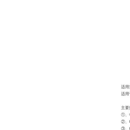
适用
适用
主要
①、
②、
③、