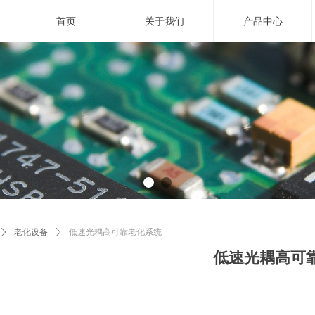
首页
关于我们
产品中心
技引领未来 . . .
用
智能
感知世
ꄲ
老化设备
ꄲ
低速光耦高可靠老化系统
低速光耦高可