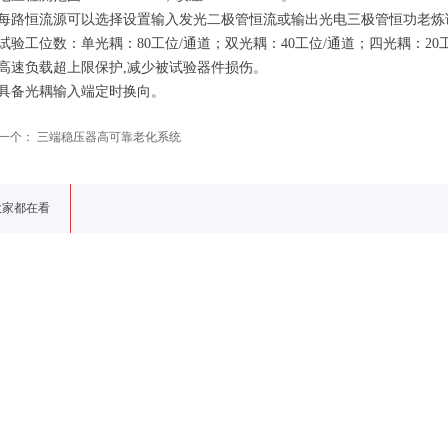
每路恒流源可以选择设置输入发光二极管恒流或输出光电三极管恒功老炼
试验工位数：单光耦：80工位/通道；双光耦：40工位/通道；四光耦：20
高速负载超上限保护,减少被试验器件损伤。
具备光耦输入端定时换向。
一个：
三端稳压器高可靠老化系统
大家都在看