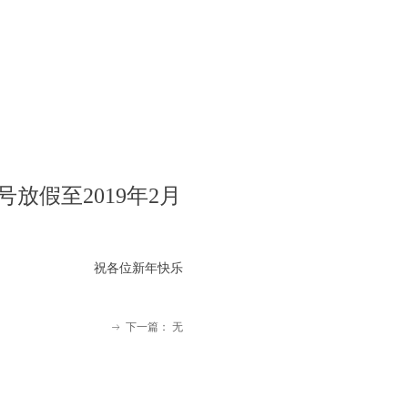
号放假至2019年2月
祝各位新年快乐
下一篇：
无
ꁹ