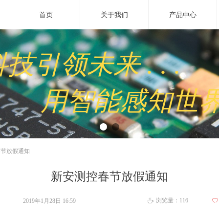
首页
关于我们
产品中心
技引领未来 . . .
用
智能
感知世
春节放假通知
新安测控春节放假通知
浏览量：
116
2019年1月28日
16:59
ꄀ
ꄘ