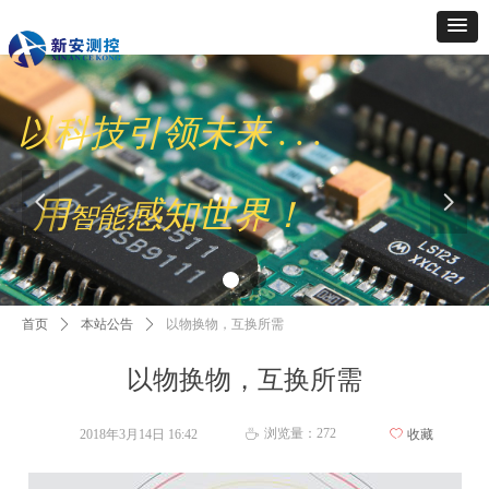
以科技引领未来 . . .
넳
넲
用
感知世界！
智能
首页
ꄲ
本站公告
ꄲ
以物换物，互换所需
以物换物，互换所需
浏览量：
272
2018年3月14日
16:42
ꄀ
收藏
ꄘ